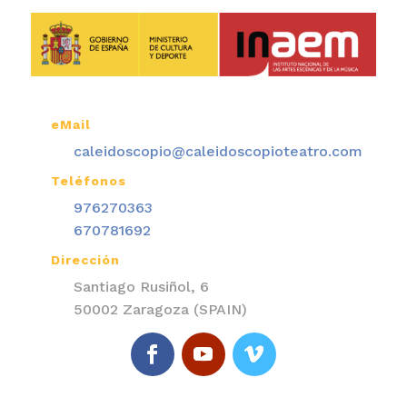
eMail

caleidoscopio@caleidoscopioteatro.com
Teléfonos

976270363
670781692
Dirección

Santiago Rusiñol, 6
50002 Zaragoza (SPAIN)