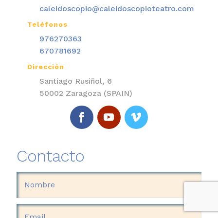
caleidoscopio@caleidoscopioteatro.com
Teléfonos

976270363
670781692
Dirección

Santiago Rusiñol, 6
50002 Zaragoza (SPAIN)
Contacto