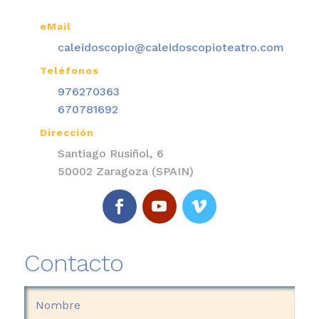
eMail

caleidoscopio@caleidoscopioteatro.com
Teléfonos

976270363
670781692
Dirección

Santiago Rusiñol, 6
50002 Zaragoza (SPAIN)
Contacto