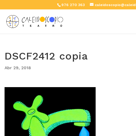
976 270 363
caleidoscopio@caleid
DSCF2412 copia
Abr 29, 2018