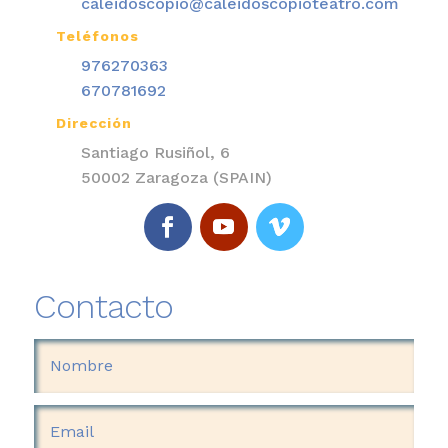
caleidoscopio@caleidoscopioteatro.com
Teléfonos

976270363
670781692
Dirección

Santiago Rusiñol, 6
50002 Zaragoza (SPAIN)
Contacto