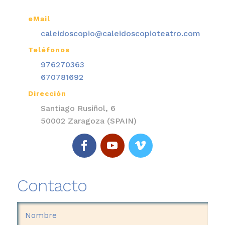
eMail

caleidoscopio@caleidoscopioteatro.com
Teléfonos

976270363
670781692
Dirección

Santiago Rusiñol, 6
50002 Zaragoza (SPAIN)
Contacto