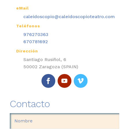
eMail

caleidoscopio@caleidoscopioteatro.com
Teléfonos

976270363
670781692
Dirección

Santiago Rusiñol, 6
50002 Zaragoza (SPAIN)
Contacto