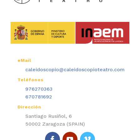
eMail

caleidoscopio@caleidoscopioteatro.com
Teléfonos

976270363
670781692
Dirección

Santiago Rusiñol, 6
50002 Zaragoza (SPAIN)