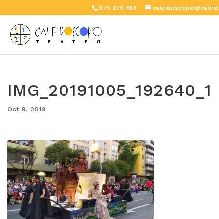
976 270 363
caleidoscopio@caleid
IMG_20191005_192640_1
Oct 8, 2019