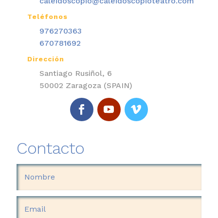
caleidoscopio@caleidoscopioteatro.com
Teléfonos

976270363
670781692
Dirección

Santiago Rusiñol, 6
50002 Zaragoza (SPAIN)
Contacto