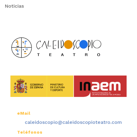
Noticias
eMail

caleidoscopio@caleidoscopioteatro.com
Teléfonos
