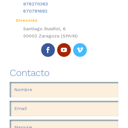
976270363
670781692
Dirección

Santiago Rusiñol, 6
50002 Zaragoza (SPAIN)
Contacto