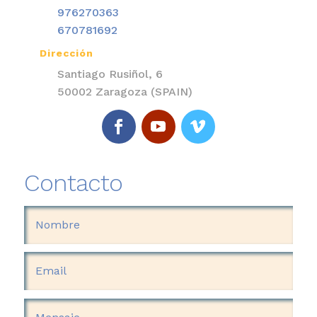
976270363
670781692
Dirección

Santiago Rusiñol, 6
50002 Zaragoza (SPAIN)
Contacto