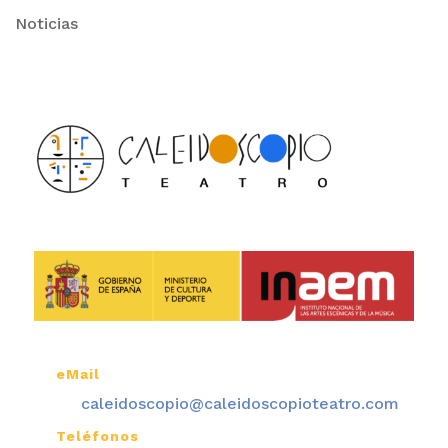
Noticias
eMail

caleidoscopio@caleidoscopioteatro.com
Teléfonos
