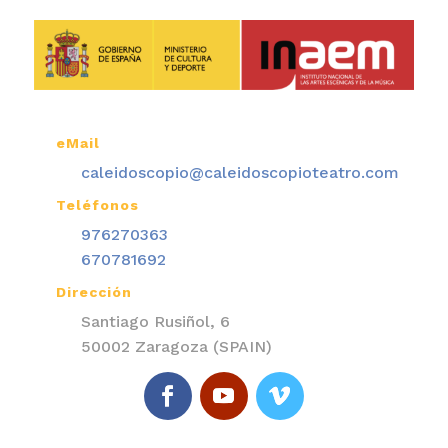
eMail

caleidoscopio@caleidoscopioteatro.com
Teléfonos

976270363
670781692
Dirección

Santiago Rusiñol, 6
50002 Zaragoza (SPAIN)