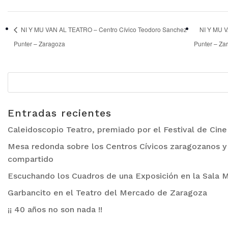
NI Y MU VAN AL TEATRO – Centro Cívico Teodoro Sanchez
NI Y MU V
Punter – Zaragoza
Punter – Z
Entradas recientes
Caleidoscopio Teatro, premiado por el Festival de Cin
Mesa redonda sobre los Centros Cívicos zaragozanos y 
compartido
Escuchando los Cuadros de una Exposición en la Sala M
Garbancito en el Teatro del Mercado de Zaragoza
¡¡ 40 años no son nada !!