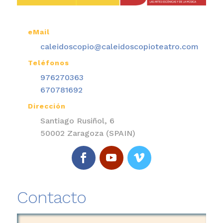
eMail

caleidoscopio@caleidoscopioteatro.com
Teléfonos

976270363
670781692
Dirección

Santiago Rusiñol, 6
50002 Zaragoza (SPAIN)
Contacto