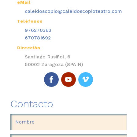
eMail

caleidoscopio@caleidoscopioteatro.com
Teléfonos

976270363
670781692
Dirección

Santiago Rusiñol, 6
50002 Zaragoza (SPAIN)
Contacto