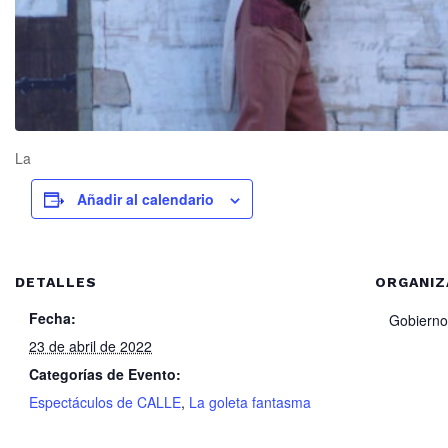
La
Añadir al calendario
DETALLES
ORGANI
Fecha:
Gobierno
23 de abril de 2022
Categorías de Evento:
Espectáculos de CALLE
,
La goleta fantasma