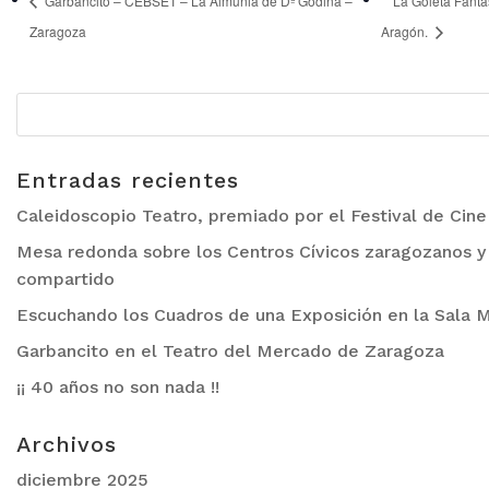
Garbancito – CEBSET – La Almunia de Dª Godina –
La Goleta Fanta
Zaragoza
Aragón.
Entradas recientes
Caleidoscopio Teatro, premiado por el Festival de Cin
Mesa redonda sobre los Centros Cívicos zaragozanos y 
compartido
Escuchando los Cuadros de una Exposición en la Sala M
Garbancito en el Teatro del Mercado de Zaragoza
¡¡ 40 años no son nada !!
Archivos
diciembre 2025