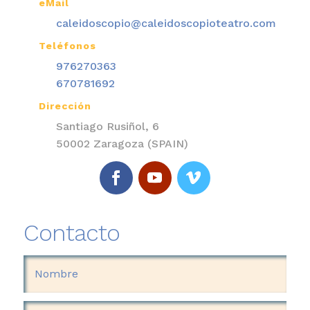
eMail

caleidoscopio@caleidoscopioteatro.com
Teléfonos

976270363
670781692
Dirección

Santiago Rusiñol, 6
50002 Zaragoza (SPAIN)
Contacto