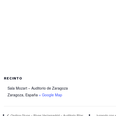
RECINTO
Sala Mozart – Auditorio de Zaragoza
Zaragoza
,
España
+ Google Map
Ondina Glups – Rivas Vaciamadrid – Auditorio Pilar
Jugando con e