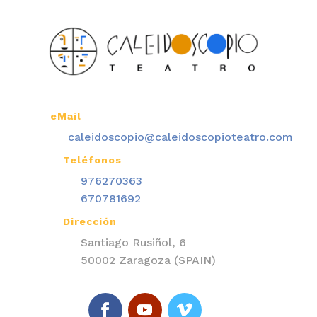
eMail

caleidoscopio@caleidoscopioteatro.com
Teléfonos

976270363
670781692
Dirección

Santiago Rusiñol, 6
50002 Zaragoza (SPAIN)