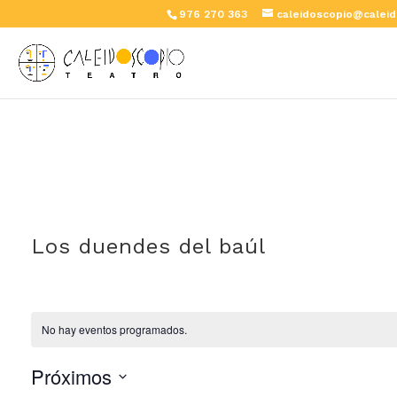
976 270 363
caleidoscopio@caleid
Los duendes del baúl
No hay eventos programados.
Próximos