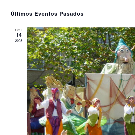
Selecciona
la
Últimos Eventos Pasados
fecha.
OCT
14
2023