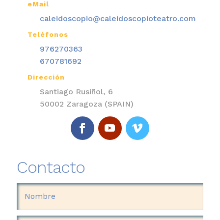
eMail

caleidoscopio@caleidoscopioteatro.com
Teléfonos

976270363
670781692
Dirección

Santiago Rusiñol, 6
50002 Zaragoza (SPAIN)
Contacto