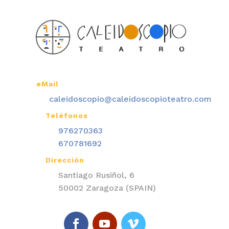
eMail

caleidoscopio@caleidoscopioteatro.com
Teléfonos

976270363
670781692
Dirección

Santiago Rusiñol, 6
50002 Zaragoza (SPAIN)