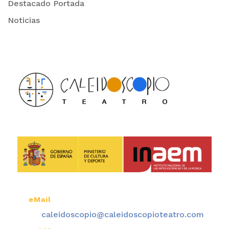
Destacado Portada
Noticias
eMail

caleidoscopio@caleidoscopioteatro.com