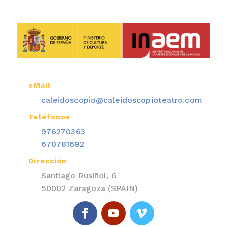
eMail

caleidoscopio@caleidoscopioteatro.com
Teléfonos

976270363
670781692
Dirección

Santiago Rusiñol, 6
50002 Zaragoza (SPAIN)