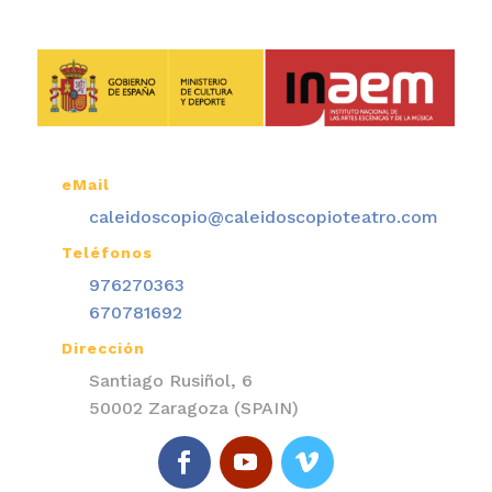
eMail

caleidoscopio@caleidoscopioteatro.com
Teléfonos

976270363
670781692
Dirección

Santiago Rusiñol, 6
50002 Zaragoza (SPAIN)